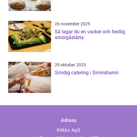
26 november 2025
Så lagar du en vacker och festlig
smörgåstårta
29 oktober 2025
Smidig catering i Simrishamn
Adress