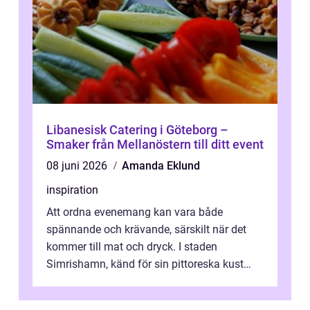
Libanesisk Catering i Göteborg –
Smaker från Mellanöstern till ditt event
08 juni 2026
Amanda Eklund
inspiration
Att ordna evenemang kan vara både
spännande och krävande, särskilt när det
kommer till mat och dryck. I staden
Simrishamn, känd för sin pittoreska kust
och avslappn...