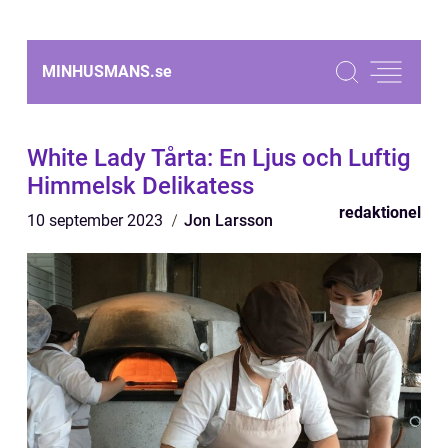
MINHUSMANS.
se
White Lady Tårta: En Ljus och Luftig
Himmelsk Delikatess
redaktionel
10 september 2023
Jon Larsson