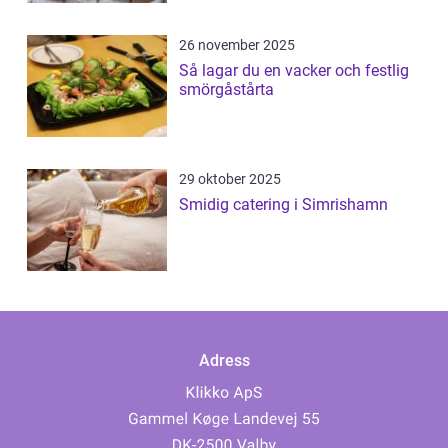
26 november 2025
Så lagar du en vacker och festlig
smörgåstårta
29 oktober 2025
Smidig catering i Simrishamn
Adress