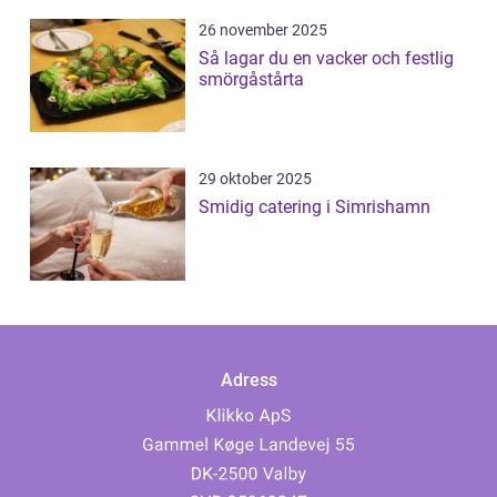
26 november 2025
Så lagar du en vacker och festlig
smörgåstårta
29 oktober 2025
Smidig catering i Simrishamn
Adress