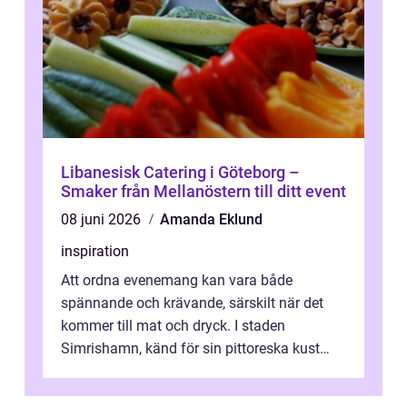
Libanesisk Catering i Göteborg –
Smaker från Mellanöstern till ditt event
08 juni 2026
Amanda Eklund
inspiration
Att ordna evenemang kan vara både
spännande och krävande, särskilt när det
kommer till mat och dryck. I staden
Simrishamn, känd för sin pittoreska kust
och avslappn...