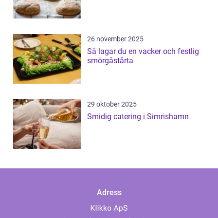
26 november 2025
Så lagar du en vacker och festlig
smörgåstårta
29 oktober 2025
Smidig catering i Simrishamn
Adress