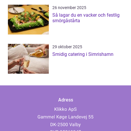
26 november 2025
Så lagar du en vacker och festlig
smörgåstårta
29 oktober 2025
Smidig catering i Simrishamn
Adress