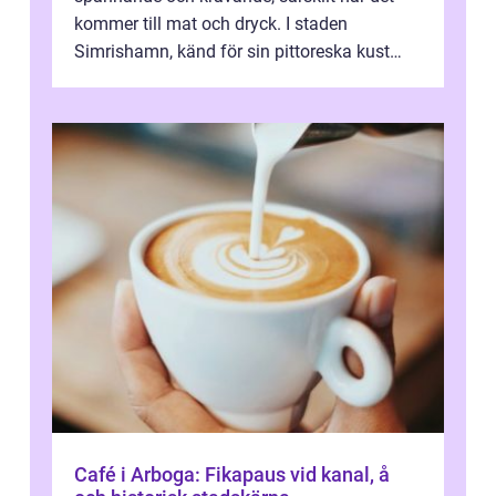
kommer till mat och dryck. I staden
Simrishamn, känd för sin pittoreska kust
och avslappn...
Café i Arboga: Fikapaus vid kanal, å