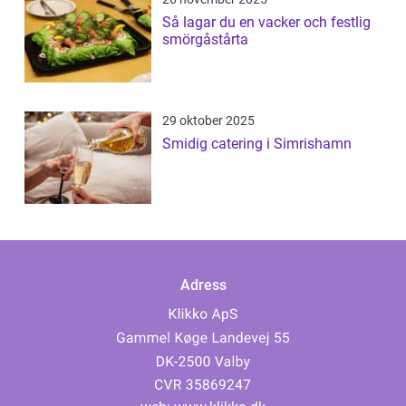
Så lagar du en vacker och festlig
smörgåstårta
29 oktober 2025
Smidig catering i Simrishamn
Adress