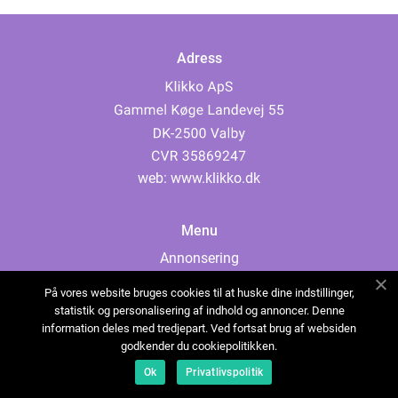
Adress
web:
www.klikko.dk
Menu
Annonsering
Om oss
På vores website bruges cookies til at huske dine indstillinger,
Cookies
statistik og personalisering af indhold og annoncer. Denne
information deles med tredjepart. Ved fortsat brug af websiden
Kontakta oss
godkender du cookiepolitikken.
Sitemap
Ok
Privatlivspolitik