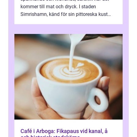
kommer till mat och dryck. I staden
Simrishamn, känd för sin pittoreska kust
och avslappn...
Café i Arboga: Fikapaus vid kanal, å