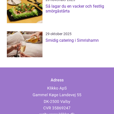
Så lagar du en vacker och festlig
smörgåstårta
29 oktober 2025
Smidig catering i Simrishamn
Adress