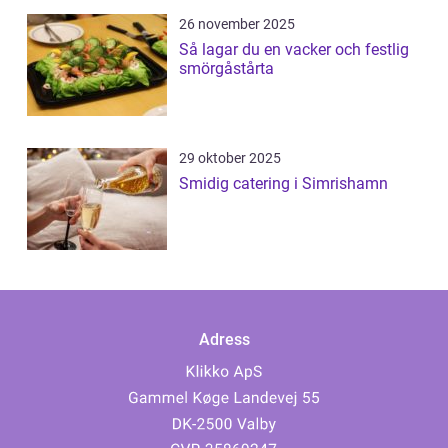
26 november 2025
Så lagar du en vacker och festlig
smörgåstårta
29 oktober 2025
Smidig catering i Simrishamn
Adress