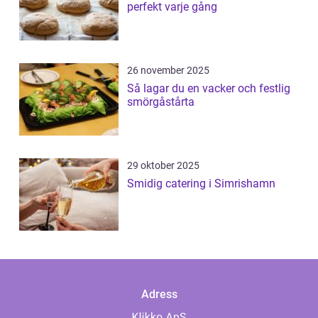
perfekt varje gång
26 november 2025
Så lagar du en vacker och festlig
smörgåstårta
29 oktober 2025
Smidig catering i Simrishamn
Adress