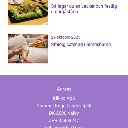
Så lagar du en vacker och festlig
smörgåstårta
29 oktober 2025
Smidig catering i Simrishamn
Adress
web:
www.klikko.dk