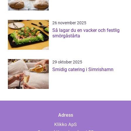
26 november 2025
Så lagar du en vacker och festlig
smörgåstårta
29 oktober 2025
Smidig catering i Simrishamn
Adress