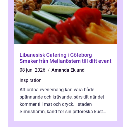
Libanesisk Catering i Göteborg –
Smaker från Mellanöstern till ditt event
08 juni 2026
Amanda Eklund
inspiration
Att ordna evenemang kan vara både
spännande och krävande, särskilt när det
kommer till mat och dryck. I staden
Simrishamn, känd för sin pittoreska kust
och avslappn...