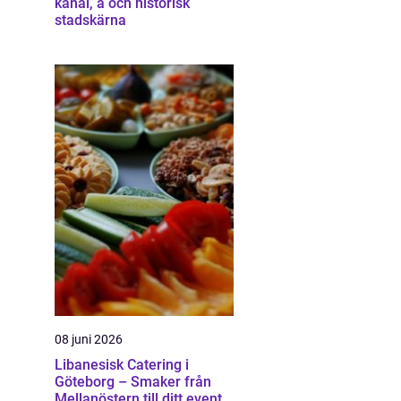
kanal, å och historisk
stadskärna
08 juni 2026
Libanesisk Catering i
Göteborg – Smaker från
Mellanöstern till ditt event