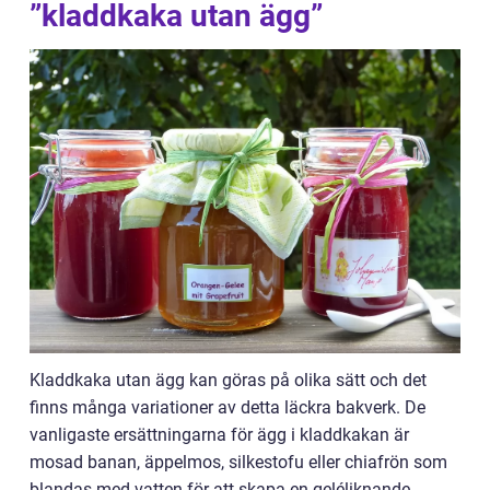
”kladdkaka utan ägg”
Kladdkaka utan ägg kan göras på olika sätt och det
finns många variationer av detta läckra bakverk. De
vanligaste ersättningarna för ägg i kladdkakan är
mosad banan, äppelmos, silkestofu eller chiafrön som
blandas med vatten för att skapa en geléliknande