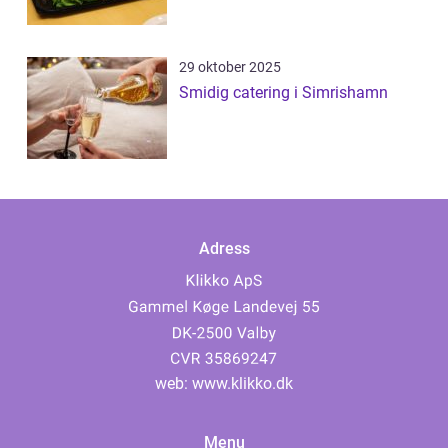
29 oktober 2025
Smidig catering i Simrishamn
Adress
web:
www.klikko.dk
Menu