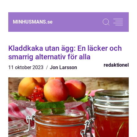
MINHUSMANS.
se
Kladdkaka utan ägg: En läcker och
smarrig alternativ för alla
redaktionel
11 oktober 2023
Jon Larsson