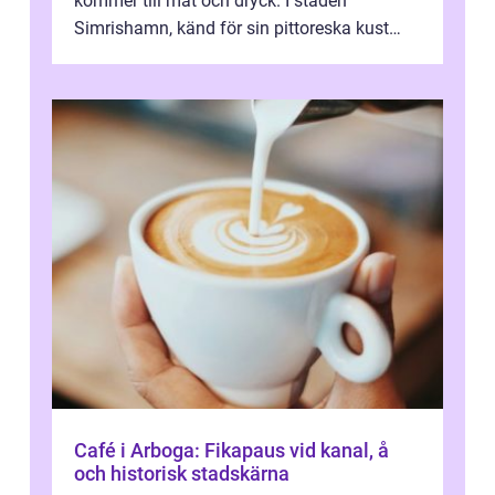
kommer till mat och dryck. I staden
Simrishamn, känd för sin pittoreska kust
och avslappn...
Café i Arboga: Fikapaus vid kanal, å
och historisk stadskärna