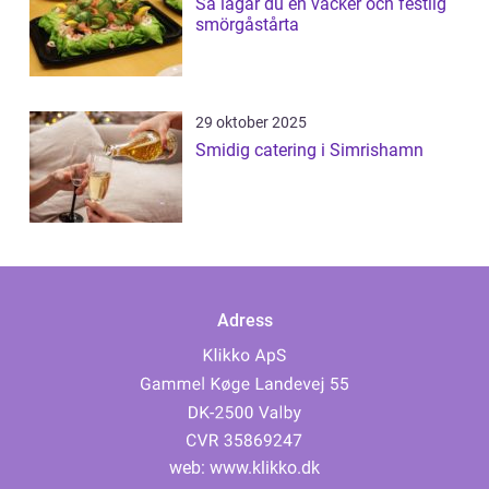
Så lagar du en vacker och festlig
smörgåstårta
29 oktober 2025
Smidig catering i Simrishamn
Adress
web:
www.klikko.dk