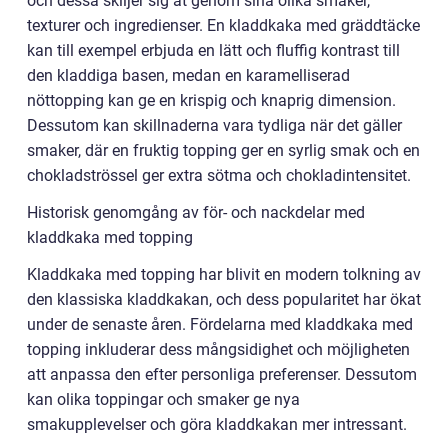
och dessa skiljer sig åt genom sina olika smaker,
texturer och ingredienser. En kladdkaka med gräddtäcke
kan till exempel erbjuda en lätt och fluffig kontrast till
den kladdiga basen, medan en karamelliserad
nöttopping kan ge en krispig och knaprig dimension.
Dessutom kan skillnaderna vara tydliga när det gäller
smaker, där en fruktig topping ger en syrlig smak och en
chokladströssel ger extra sötma och chokladintensitet.
Historisk genomgång av för- och nackdelar med
kladdkaka med topping
Kladdkaka med topping har blivit en modern tolkning av
den klassiska kladdkakan, och dess popularitet har ökat
under de senaste åren. Fördelarna med kladdkaka med
topping inkluderar dess mångsidighet och möjligheten
att anpassa den efter personliga preferenser. Dessutom
kan olika toppingar och smaker ge nya
smakupplevelser och göra kladdkakan mer intressant.