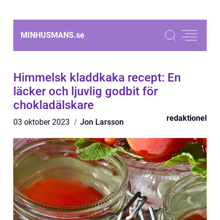
MINHUSMANS.
se
Himmelsk kladdkaka recept: En
läcker och ljuvlig godbit för
chokladälskare
redaktionel
03 oktober 2023
Jon Larsson