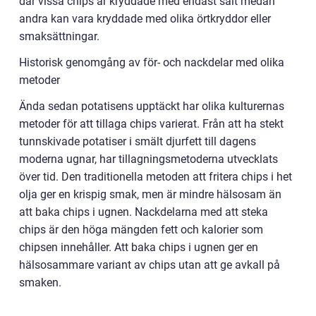
där vissa chips är kryddade med endast salt medan
andra kan vara kryddade med olika örtkryddor eller
smaksättningar.
Historisk genomgång av för- och nackdelar med olika
metoder
Ända sedan potatisens upptäckt har olika kulturernas
metoder för att tillaga chips varierat. Från att ha stekt
tunnskivade potatiser i smält djurfett till dagens
moderna ugnar, har tillagningsmetoderna utvecklats
över tid. Den traditionella metoden att fritera chips i het
olja ger en krispig smak, men är mindre hälsosam än
att baka chips i ugnen. Nackdelarna med att steka
chips är den höga mängden fett och kalorier som
chipsen innehåller. Att baka chips i ugnen ger en
hälsosammare variant av chips utan att ge avkall på
smaken.