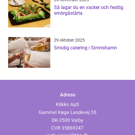
Så lagar du en vacker och festlig
smörgåstårta
29 oktober 2025
Smidig catering i Simrishamn
Adress