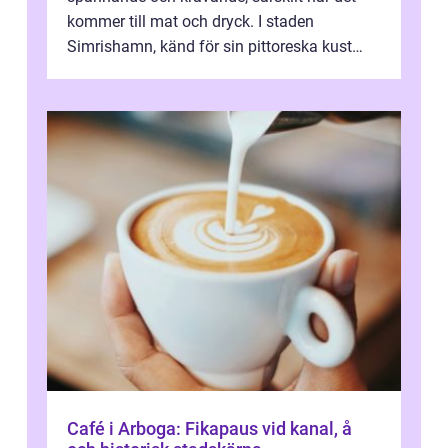
kommer till mat och dryck. I staden
Simrishamn, känd för sin pittoreska kust
och avslappn...
Café i Arboga: Fikapaus vid kanal, å