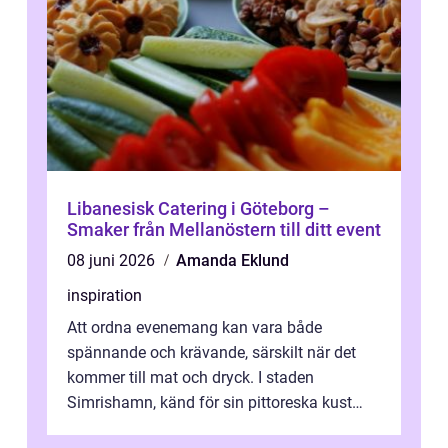
Libanesisk Catering i Göteborg –
Smaker från Mellanöstern till ditt event
08 juni 2026
Amanda Eklund
inspiration
Att ordna evenemang kan vara både
spännande och krävande, särskilt när det
kommer till mat och dryck. I staden
Simrishamn, känd för sin pittoreska kust
och avslappn...