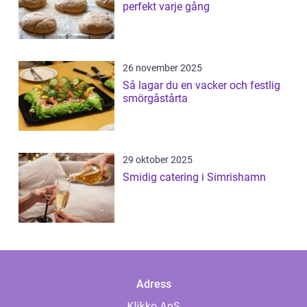
perfekt varje gång
26 november 2025
Så lagar du en vacker och festlig
smörgåstårta
29 oktober 2025
Smidig catering i Simrishamn
Adress