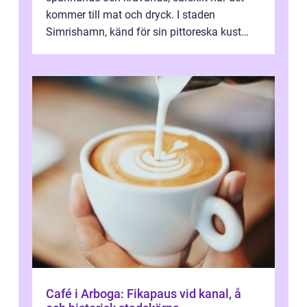
kommer till mat och dryck. I staden
Simrishamn, känd för sin pittoreska kust
och avslappn...
Café i Arboga: Fikapaus vid kanal, å