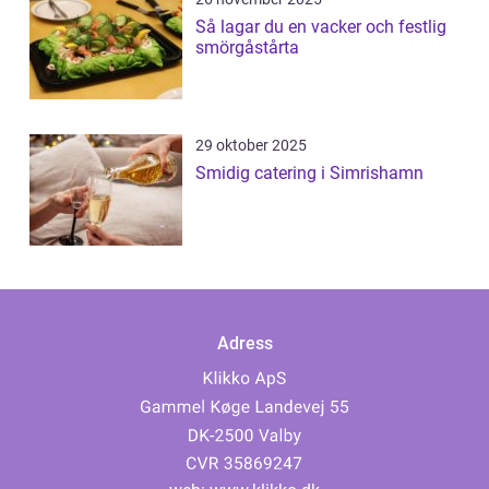
Så lagar du en vacker och festlig
smörgåstårta
29 oktober 2025
Smidig catering i Simrishamn
Adress