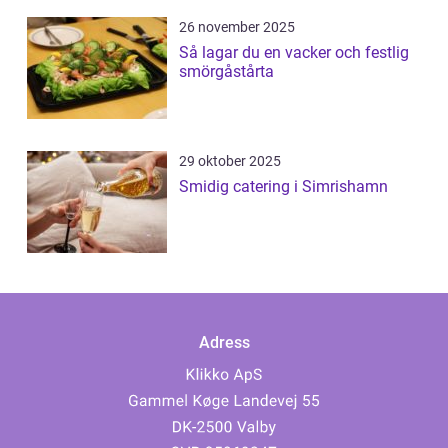
26 november 2025
Så lagar du en vacker och festlig
smörgåstårta
29 oktober 2025
Smidig catering i Simrishamn
Adress