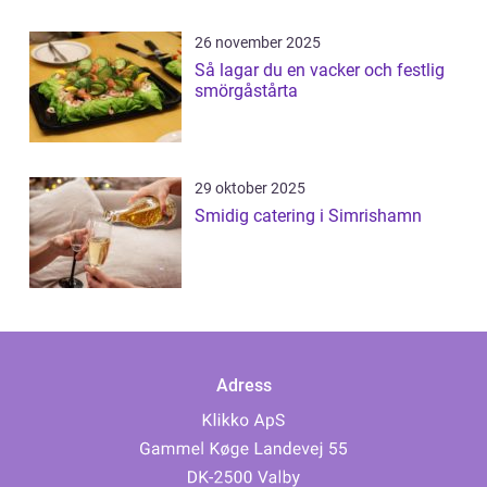
26 november 2025
Så lagar du en vacker och festlig
smörgåstårta
29 oktober 2025
Smidig catering i Simrishamn
Adress