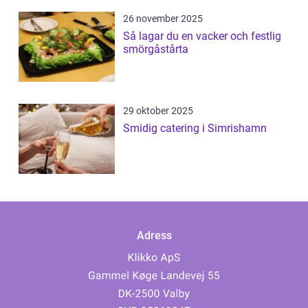
26 november 2025
Så lagar du en vacker och festlig
smörgåstårta
29 oktober 2025
Smidig catering i Simrishamn
Adress