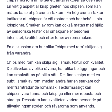
chips med rom finns det ett antal faktorer att överväga.
En viktig aspekt är krispigheten hos chipsen, som kan
mätas baserat på crunch-faktorn. En hög crunch-faktor
indikerar att chipsen är väl rostade och har behållit sin
krispighet. Smaken av rom kan också mätas med hjälp
av sensoriska tester, där smakpaneler bedömer
intensitet, kvalitet och efter-toner av romsmaken.
En diskussion om hur olika ”chips med rom” skiljer sig
från varandra
Chips med rom kan skilja sig i smak, textur och kvalitet.
De tillverkas av olika råvaror, har olika beläggningar och
kan smaksättas på olika sätt. Det finns chips med en
subtil smak av rom, medan andra har en starkare och
mer framträdande romsmak. Texturmässigt kan
chipsen vara tunna och krispiga eller mer robusta och
stadiga. Dessutom kan kvaliteten variera beroende på
tillverkningsmetoden och råvarorna som används.