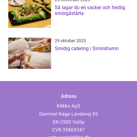
Så lagar du en vacker och festlig
smörgåstårta
29 oktober 2025
Smidig catering i Simrishamn
Adress