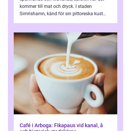
kommer till mat och dryck. I staden
Simrishamn, känd för sin pittoreska kust
och avslappn...
Café i Arboga: Fikapaus vid kanal, å