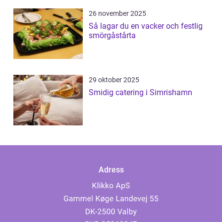
26 november 2025
Så lagar du en vacker och festlig
smörgåstårta
29 oktober 2025
Smidig catering i Simrishamn
Adress