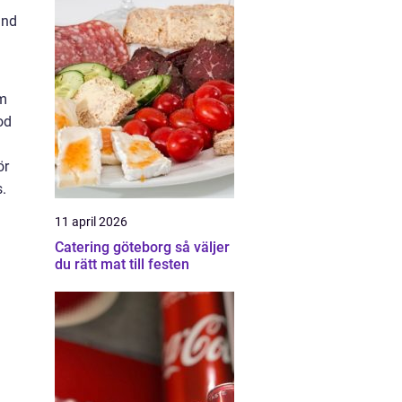
and
om
od
ör
.
11 april 2026
Catering göteborg så väljer
du rätt mat till festen