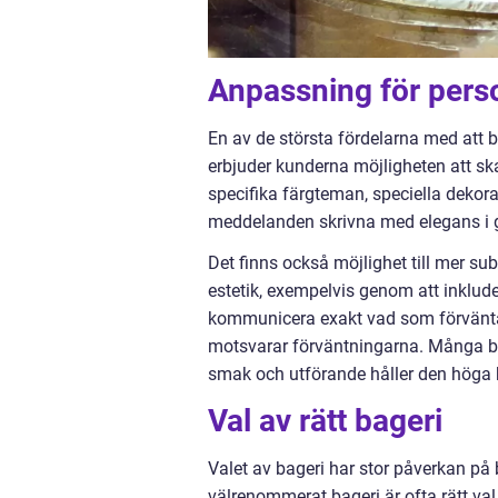
Anpassning för pers
En av de största fördelarna med att be
erbjuder kunderna möjligheten att ska
specifika färgteman, speciella dekora
meddelanden skrivna med elegans i g
Det finns också möjlighet till mer s
estetik, exempelvis genom att inklude
kommunicera exakt vad som förväntas t
motsvarar förväntningarna. Många bag
smak och utförande håller den höga 
Val av rätt bageri
Valet av bageri har stor påverkan på
välrenommerat bageri är ofta rätt va