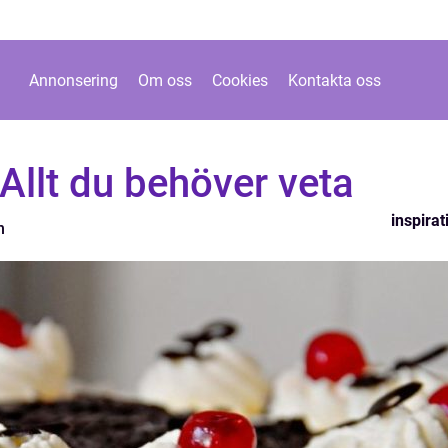
Annonsering
Om oss
Cookies
Kontakta oss
 Allt du behöver veta
inspirat
n