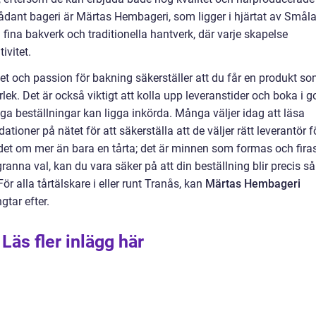
 sådant bageri är Märtas Hembageri, som ligger i hjärtat av Smål
a fina bakverk och traditionella hantverk, där varje skapelse
ivitet.
het och passion för bakning säkerställer att du får en produkt s
k. Det är också viktigt att kolla upp leveranstider och boka i g
ga beställningar kan ligga inkörda. Många väljer idag att läsa
oner på nätet för att säkerställa att de väljer rätt leverantör f
det om mer än bara en tårta; det är minnen som formas och firas
anna val, kan du vara säker på att din beställning blir precis så
r alla tårtälskare i eller runt Tranås, kan
Märtas Hembageri
gtar efter.
Läs fler inlägg här