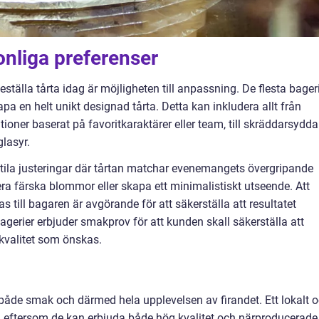
onliga preferenser
ställa tårta idag är möjligheten till anpassning. De flesta bager
pa en helt unikt designad tårta. Detta kan inkludera allt från
tioner baserat på favoritkaraktärer eller team, till skräddarsydda
lasyr.
ubtila justeringar där tårtan matchar evenemangets övergripande
ra färska blommor eller skapa ett minimalistiskt utseende. Att
ill bagaren är avgörande för att säkerställa att resultatet
erier erbjuder smakprov för att kunden skall säkerställa att
kvalitet som önskas.
 både smak och därmed hela upplevelsen av firandet. Ett lokalt 
l, eftersom de kan erbjuda både hög kvalitet och närproducerade