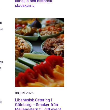
kanal, å och historisk
stadskärna
d
en
ka
en.
h
08 juni 2026
Libanesisk Catering i
är
Göteborg – Smaker från
Mellanöstern till ditt event