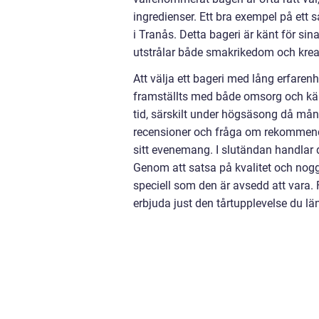
ingredienser. Ett bra exempel på ett
i Tranås. Detta bageri är känt för sin
utstrålar både smakrikedom och kreat
Att välja ett bageri med lång erfaren
framställts med både omsorg och kärle
tid, särskilt under högsäsong då mån
recensioner och fråga om rekommendati
sitt evenemang. I slutändan handlar 
Genom att satsa på kvalitet och noggr
speciell som den är avsedd att vara. Fö
erbjuda just den tårtupplevelse du län