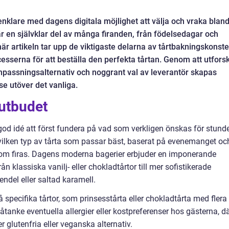
gt enklare med dagens digitala möjlighet att välja och vraka blan
r en självklar del av många firanden, från födelsedagar och
n här artikeln tar upp de viktigaste delarna av tårtbakningskonst
sserna för att beställa den perfekta tårtan. Genom att utfors
npassningsalternativ och noggrant val av leverantör skapas
e utöver det vanliga.
utbudet
god idé att först fundera på vad som verkligen önskas för stund
vilken typ av tårta som passar bäst, baserat på evenemanget oc
som firas. Dagens moderna bagerier erbjuder en imponerande
klassiska vanilj- eller chokladtårtor till mer sofistikerade
ndel eller saltad karamell.
å specifika tårtor, som prinsesstårta eller chokladtårta med flera
i åtanke eventuella allergier eller kostpreferenser hos gästerna, d
glutenfria eller veganska alternativ.